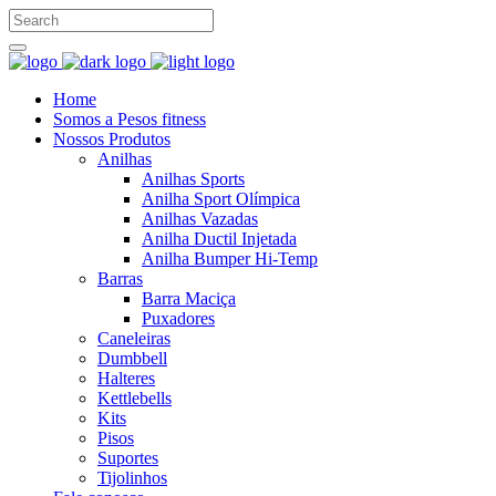
Home
Somos a Pesos fitness
Nossos Produtos
Anilhas
Anilhas Sports
Anilha Sport Olímpica
Anilhas Vazadas
Anilha Ductil Injetada
Anilha Bumper Hi-Temp
Barras
Barra Maciça
Puxadores
Caneleiras
Dumbbell
Halteres
Kettlebells
Kits
Pisos
Suportes
Tijolinhos