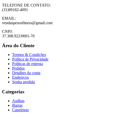
TELEFONE DE CONTATO:
(31)99182-4091
EMAIL:
vendaspesosfitness@gmail.com
CNPJ:
37.308.922/0001-70
Área do Cliente
Termos & Condições
Política de Privacidade
Políticas de entrega
Pedidos
Detalhes da conta
Endereços
Senha perdida
Categorias
Anilhas
Barras
Caneleiras