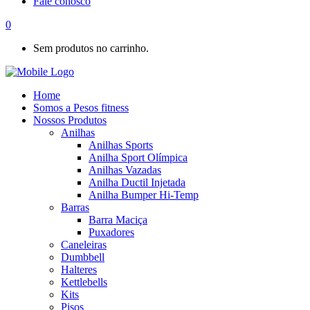
Fale conosco
0
Sem produtos no carrinho.
Home
Somos a Pesos fitness
Nossos Produtos
Anilhas
Anilhas Sports
Anilha Sport Olímpica
Anilhas Vazadas
Anilha Ductil Injetada
Anilha Bumper Hi-Temp
Barras
Barra Maciça
Puxadores
Caneleiras
Dumbbell
Halteres
Kettlebells
Kits
Pisos