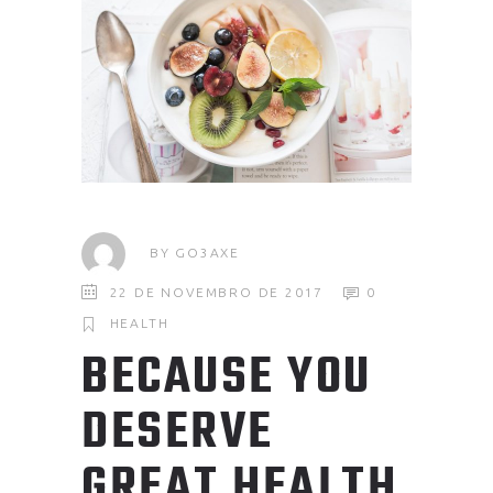
BY
GO3AXE
22 DE NOVEMBRO DE 2017
0
HEALTH
BECAUSE YOU
DESERVE
GREAT HEALTH