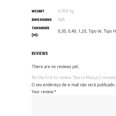
0.000 kg
WEIGHT
N/A
DIMENSIONS
TAMANHOS
0,30, 0,40, 1,20, Tipo W, Tipo H
(M):
REVIEWS
There are no reviews yet.
Be the first to review “Barra Maciça Cromada
O seu endereço de e-mail não será publicado.
Your review
*