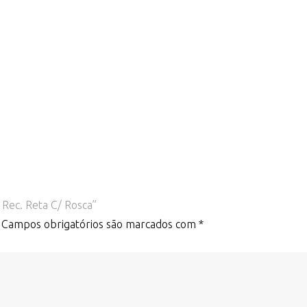
 Rec. Reta C/ Rosca”
Campos obrigatórios são marcados com
*