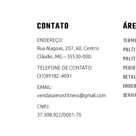
CONTATO
ÁRE
TERM
ENDEREÇO:
Rua Alagoas, 207, 60, Centro
POLÍT
Cláudio, MG – 35530-000.
POLÍT
PEDI
TELEFONE DE CONTATO:
(31)99182-4091
DETA
ENDE
EMAIL:
SENH
vendaspesosfitness@gmail.com
CNPJ:
37.308.922/0001-70