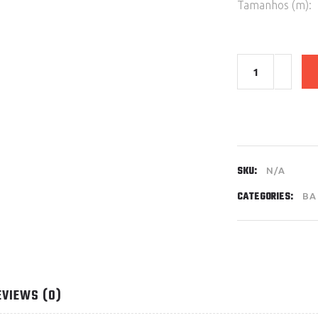
Tamanhos (m):
Quantity
SKU:
N/A
CATEGORIES:
BA
EVIEWS (0)