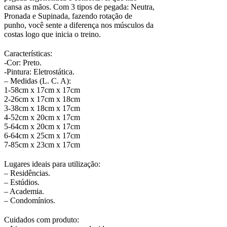
cansa as mãos. Com 3 tipos de pegada: Neutra,
Pronada e Supinada, fazendo rotação de
punho, você sente a diferença nos músculos da
costas logo que inicia o treino.
Características:
-Cor: Preto.
-Pintura: Eletrostática.
– Medidas (L. C. A):
1-58cm x 17cm x 17cm
2-26cm x 17cm x 18cm
3-38cm x 18cm x 17cm
4-52cm x 20cm x 17cm
5-64cm x 20cm x 17cm
6-64cm x 25cm x 17cm
7-85cm x 23cm x 17cm
Lugares ideais para utilização:
– Residências.
– Estúdios.
– Academia.
– Condomínios.
Cuidados com produto: