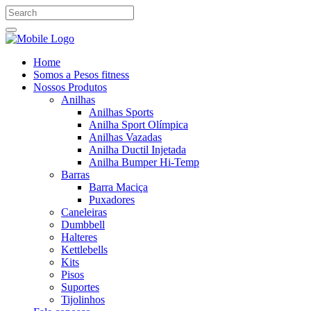
Home
Somos a Pesos fitness
Nossos Produtos
Anilhas
Anilhas Sports
Anilha Sport Olímpica
Anilhas Vazadas
Anilha Ductil Injetada
Anilha Bumper Hi-Temp
Barras
Barra Maciça
Puxadores
Caneleiras
Dumbbell
Halteres
Kettlebells
Kits
Pisos
Suportes
Tijolinhos