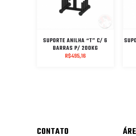
SUPORTE ANILHA “T” C/ 6
SUPO
BARRAS P/ 200KG
R$
495,16
CONTATO
ÁRE