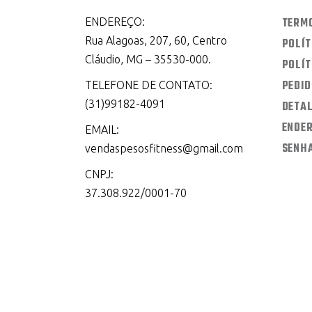
TERM
ENDEREÇO:
Rua Alagoas, 207, 60, Centro
POLÍT
Cláudio, MG – 35530-000.
POLÍT
PEDI
TELEFONE DE CONTATO:
(31)99182-4091
DETA
ENDE
EMAIL:
SENH
vendaspesosfitness@gmail.com
CNPJ:
37.308.922/0001-70