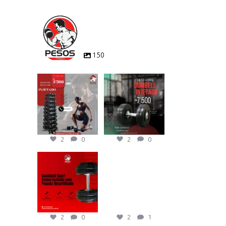
PESOSFITNESSL
TDA
150
KIT HALTER
ATENÇÃO
SEXTAVADO
MAROMBEIROS
INJETADO
Chegou o KIT
De 1kg a 10kg
...
DUMBELL
...
2
0
2
0
2
0
2
0
Linha completa do
Corre para garantir o
Dumbbell Sport
Kit de Dumbbell
Emborrachado
Sextavado
...
com
...
2
1
2
0
2
0
2
1