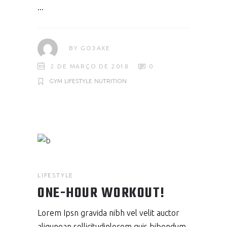
BY
GO3AXE
2 DE MARÇO DE 2018
0
GYM
LIFESTYLE
NUTRITION
LIFESTYLE
ONE-HOUR WORKOUT!
Lorem Ipsn gravida nibh vel velit auctor
aliqunean sollicitudinlorem quis bibendum