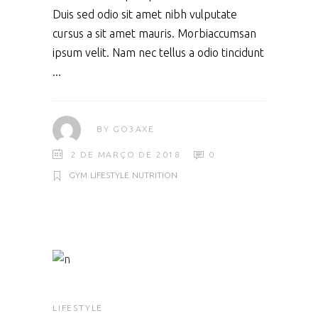
Duis sed odio sit amet nibh vulputate
cursus a sit amet mauris. Morbiaccumsan
ipsum velit. Nam nec tellus a odio tincidunt
BY
GO3AXE
2 DE MARÇO DE 2018
0
GYM
LIFESTYLE
NUTRITION
LIFESTYLE