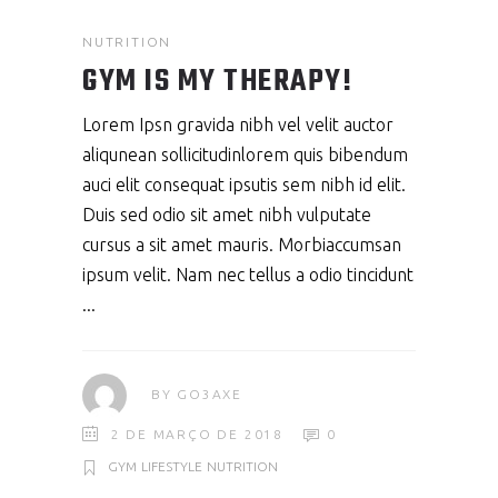
NUTRITION
GYM IS MY THERAPY!
Lorem Ipsn gravida nibh vel velit auctor
aliqunean sollicitudinlorem quis bibendum
auci elit consequat ipsutis sem nibh id elit.
Duis sed odio sit amet nibh vulputate
cursus a sit amet mauris. Morbiaccumsan
ipsum velit. Nam nec tellus a odio tincidunt
BY
GO3AXE
2 DE MARÇO DE 2018
0
GYM
LIFESTYLE
NUTRITION