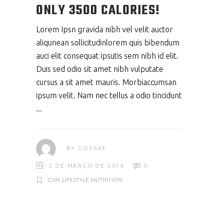
ONLY 3500 CALORIES!
Lorem Ipsn gravida nibh vel velit auctor
aliqunean sollicitudinlorem quis bibendum
auci elit consequat ipsutis sem nibh id elit.
Duis sed odio sit amet nibh vulputate
cursus a sit amet mauris. Morbiaccumsan
ipsum velit. Nam nec tellus a odio tincidunt
BY
GO3AXE
2 DE MARÇO DE 2018
0
GYM
LIFESTYLE
NUTRITION