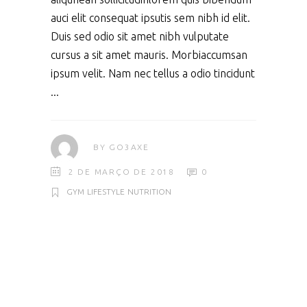
auci elit consequat ipsutis sem nibh id elit.
Duis sed odio sit amet nibh vulputate
cursus a sit amet mauris. Morbiaccumsan
ipsum velit. Nam nec tellus a odio tincidunt
BY
GO3AXE
2 DE MARÇO DE 2018
0
GYM
LIFESTYLE
NUTRITION