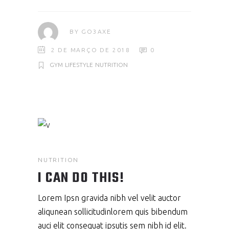
BY
GO3AXE
2 DE MARÇO DE 2018
0
GYM
LIFESTYLE
NUTRITION
NUTRITION
I CAN DO THIS!
Lorem Ipsn gravida nibh vel velit auctor
aliqunean sollicitudinlorem quis bibendum
auci elit consequat ipsutis sem nibh id elit.